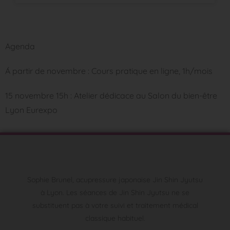
Agenda
Á partir de novembre : Cours pratique en ligne, 1h/mois
15 novembre 15h : Atelier dédicace au Salon du bien-être
Lyon Eurexpo
Sophie Brunel, acupressure japonaise Jin Shin Jyutsu
à Lyon. Les séances de Jin Shin Jyutsu ne se
substituent pas à votre suivi et traitement médical
classique habituel.