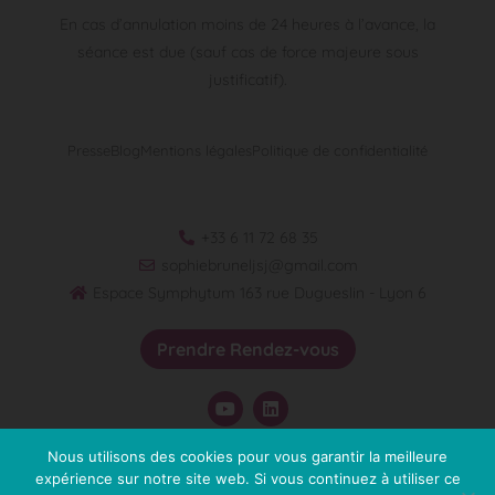
En cas d’annulation moins de 24 heures à l’avance, la
séance est due (sauf cas de force majeure sous
justificatif).
Presse
Blog
Mentions légales
Politique de confidentialité
+33 6 11 72 68 35
sophiebruneljsj@gmail.com
Espace Symphytum 163 rue Dugueslin - Lyon 6
Prendre Rendez-vous
Nous utilisons des cookies pour vous garantir la meilleure
expérience sur notre site web. Si vous continuez à utiliser ce