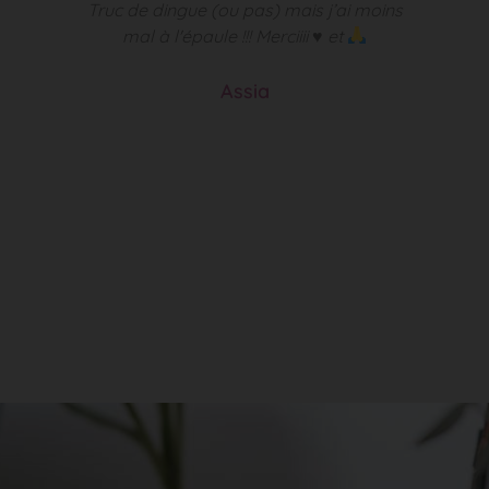
ée,
Truc de dingue (ou pas) mais j’ai moins
t,
mal à l'épaule !!! Merciiii
♥️
et
ses
ces
Assia