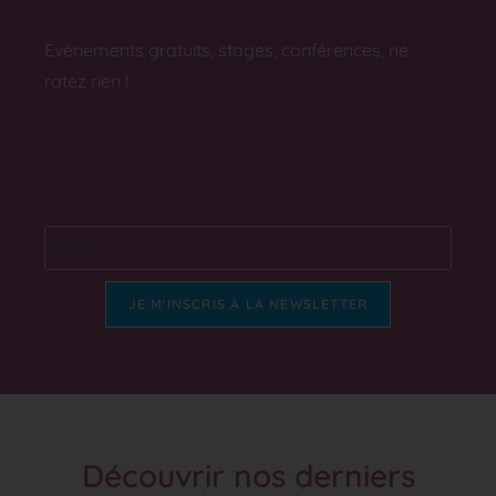
Evènements gratuits, stages, conférences, ne
ratez rien !
Ne ratez pas les vidéos et ateliers gatuits,
inscrivez-vous à ma newsletter
Email
JE M'INSCRIS À LA NEWSLETTER
Découvrir nos derniers